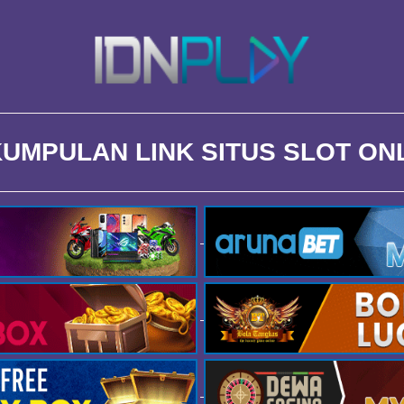
KUMPULAN LINK SITUS SLOT O